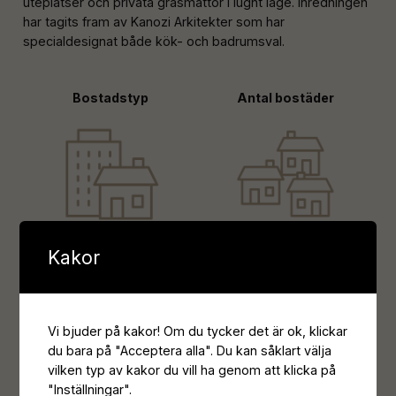
uteplatser och privata gräsmattor i lugnt läge. Inredningen
har tagits fram av Kanozi Arkitekter som har
specialdesignat både kök- och badrumsval.
Bostadstyp
Antal bostäder
Radhus
22
Kakor
Storlek
Antal rum
Vi bjuder på kakor! Om du tycker det är ok, klickar
du bara på "Acceptera alla". Du kan såklart välja
vilken typ av kakor du vill ha genom att klicka på
"Inställningar".