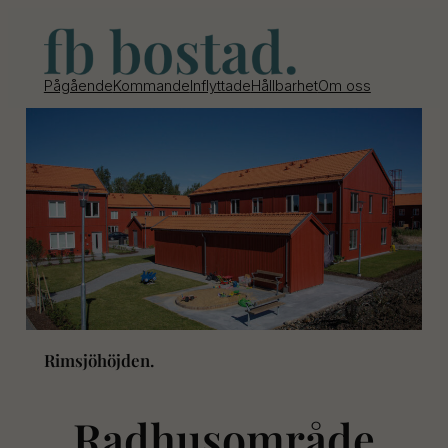
Pågående
Kommande
Inflyttade
Hållbarhet
Om oss
Rimsjöhöjden.
Radhusområde