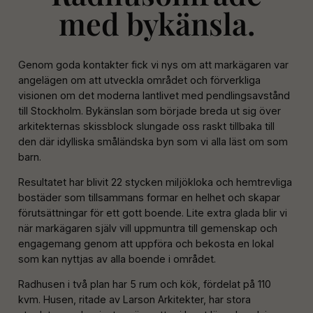
med bykänsla.
Genom goda kontakter fick vi nys om att markägaren var
angelägen om att utveckla området och förverkliga
visionen om det moderna lantlivet med pendlingsavstånd
till Stockholm. Bykänslan som började breda ut sig över
arkitekternas skissblock slungade oss raskt tillbaka till
den där idylliska småländska byn som vi alla läst om som
barn.
Resultatet har blivit 22 stycken miljökloka och hemtrevliga
bostäder som tillsammans formar en helhet och skapar
förutsättningar för ett gott boende. Lite extra glada blir vi
när markägaren själv vill uppmuntra till gemenskap och
engagemang genom att uppföra och bekosta en lokal
som kan nyttjas av alla boende i området.
Radhusen i två plan har 5 rum och kök, fördelat på 110
kvm. Husen, ritade av Larson Arkitekter, har stora