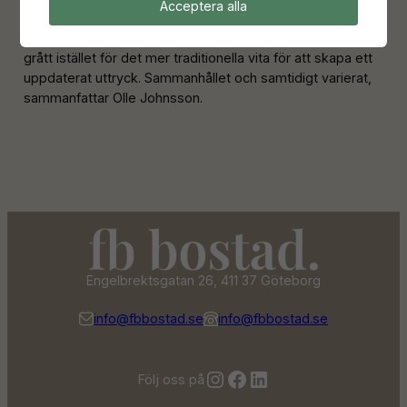
en omvänd färgsättning med grå panel och röda detaljer.
Acceptera alla
–Vi har även valt att låta husknutarna gå i rött respektive
grått istället för det mer traditionella vita för att skapa ett
uppdaterat uttryck. Sammanhållet och samtidigt varierat,
sammanfattar Olle Johnsson.
Engelbrektsgatan 26, 411 37 Göteborg
info@fbbostad.se
info@fbbostad.se
Instagram
Facebook
LinkedIn
Följ oss på