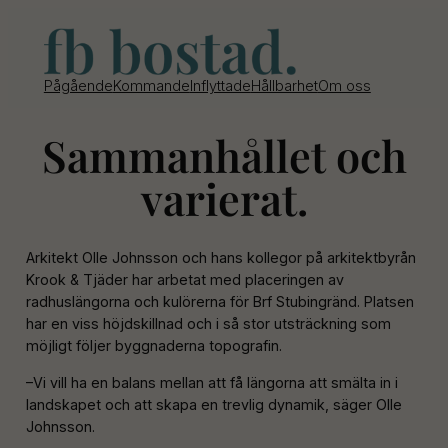
Pågående
Kommande
Inflyttade
Hållbarhet
Om oss
Sammanhållet och
varierat.
Arkitekt Olle Johnsson och hans kollegor på arkitektbyrån
Krook & Tjäder har arbetat med placeringen av
radhuslängorna och kulörerna för Brf Stubingränd. Platsen
har en viss höjdskillnad och i så stor utsträckning som
möjligt följer byggnaderna topografin.
–Vi vill ha en balans mellan att få längorna att smälta in i
landskapet och att skapa en trevlig dynamik, säger Olle
Johnsson.