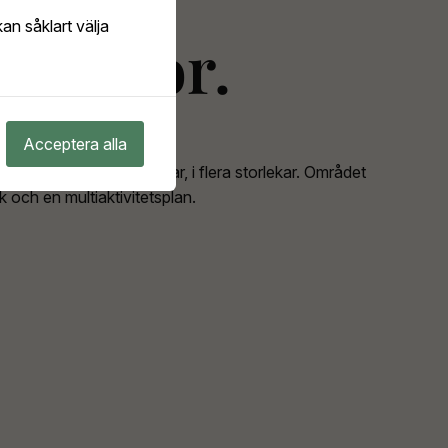
an såklart välja
rönytor.
Acceptera alla
us i trä om två våningar, i flera storlekar. Området
 och en multiaktivitetsplan.