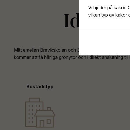
Vi bjuder på kakor! 
Idyllis
vilken typ av kakor d
Mitt emellan Brevikskolan och Breviksparken planerar vi 
kommer att få härliga grönytor och i direkt anslutning t
Bostadstyp