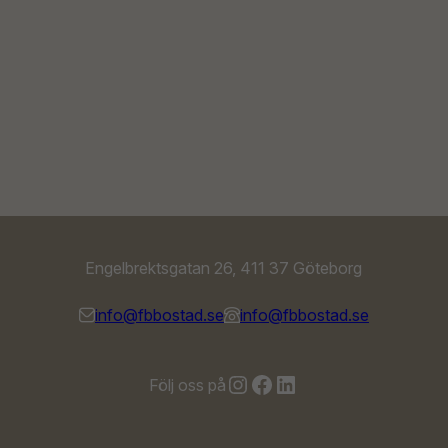
Engelbrektsgatan 26, 411 37 Göteborg
info@fbbostad.se
info@fbbostad.se
Instagram
Facebook
LinkedIn
Följ oss på