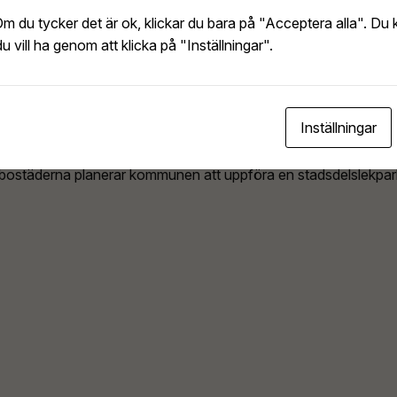
Om du tycker det är ok, klickar du bara på "Acceptera alla". Du k
kt område med g
u vill ha genom att klicka på "Inställningar".
Inställningar
ett idylliskt område med en blandning av radhus och flerbostadsh
ill bostäderna planerar kommunen att uppföra en stadsdelslekpark